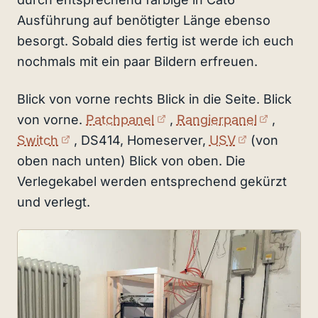
Ausführung auf benötigter Länge ebenso
besorgt. Sobald dies fertig ist werde ich euch
nochmals mit ein paar Bildern erfreuen.
Blick von vorne rechts Blick in die Seite. Blick
(externer Link)
(externe
von vorne.
Patchpanel
,
Rangierpanel
,
(externer Link)
(externer L
Switch
, DS414, Homeserver,
USV
(von
oben nach unten) Blick von oben. Die
Verlegekabel werden entsprechend gekürzt
und verlegt.