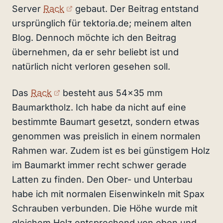
(externer Link)
Server
Rack
gebaut. Der Beitrag entstand
ursprünglich für tektoria.de; meinem alten
Blog. Dennoch möchte ich den Beitrag
übernehmen, da er sehr beliebt ist und
natürlich nicht verloren gesehen soll.
(externer Link)
Das
Rack
besteht aus 54×35 mm
Baumarktholz. Ich habe da nicht auf eine
bestimmte Baumart gesetzt, sondern etwas
genommen was preislich in einem normalen
Rahmen war. Zudem ist es bei günstigem Holz
im Baumarkt immer recht schwer gerade
Latten zu finden. Den Ober- und Unterbau
habe ich mit normalen Eisenwinkeln mit Spax
Schrauben verbunden. Die Höhe wurde mit
gleichem Holz entsprechend von oben und