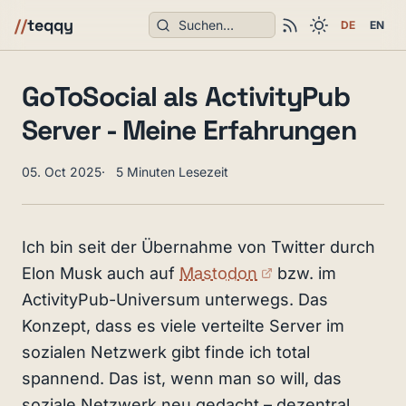
Suchen
//
teqqy
DE
EN
GoToSocial als ActivityPub
Server - Meine Erfahrungen
05. Oct 2025
5 Minuten Lesezeit
Ich bin seit der Übernahme von Twitter durch
(externer Link)
Elon Musk auch auf
Mastodon
bzw. im
ActivityPub-Universum unterwegs. Das
Konzept, dass es viele verteilte Server im
sozialen Netzwerk gibt finde ich total
spannend. Das ist, wenn man so will, das
soziale Netzwerk neu gedacht – dezentral,