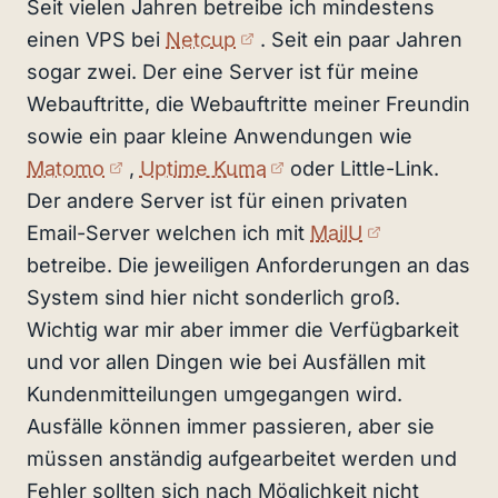
Seit vielen Jahren betreibe ich mindestens
(externer Link)
einen VPS bei
Netcup
. Seit ein paar Jahren
sogar zwei. Der eine Server ist für meine
Webauftritte, die Webauftritte meiner Freundin
sowie ein paar kleine Anwendungen wie
(externer Link)
(externer Link)
Matomo
,
Uptime Kuma
oder Little-Link.
Der andere Server ist für einen privaten
(externer Li
Email-Server welchen ich mit
MailU
betreibe. Die jeweiligen Anforderungen an das
System sind hier nicht sonderlich groß.
Wichtig war mir aber immer die Verfügbarkeit
und vor allen Dingen wie bei Ausfällen mit
Kundenmitteilungen umgegangen wird.
Ausfälle können immer passieren, aber sie
müssen anständig aufgearbeitet werden und
Fehler sollten sich nach Möglichkeit nicht