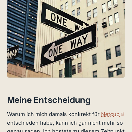
Meine Entscheidung
(ex
Warum ich mich damals konkrekt für
Netcup
entschieden habe, kann ich gar nicht mehr so
genau sagen. Ich hostete zu diesem Zeitpunkt