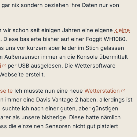
 gar nix sondern beziehen ihre Daten nur von
en wir schon seit einigen Jahren eine eigene
kleine
 Diese basierte bisher auf einer Foggit WH1080.
 uns vor kurzem aber leider im Stich gelassen
om Außensensor immer an die Konsole übermittelt
(externer Link)
i
per USB ausgelesen. Die Wettersoftware
ebseite erstellt.
(ext
seite
Ich musste nun eine neue
Wetterstation
hon immer eine Davis Vantage 2 haben, allerdings ist
o suchte ich nach einer guten, aber günstigen
rer als unsere bisherige. Diese hatte nämlich
ass die einzelnen Sensoren nicht gut platziert