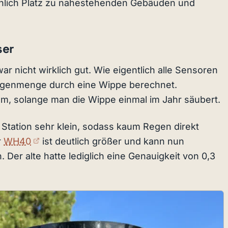
lich Platz zu nahestehenden Gebäuden und
ser
nicht wirklich gut. Wie eigentlich alle Sensoren
 Regenmenge durch eine Wippe berechnet.
lem, solange man die Wippe einmal im Jahr säubert.
n Station sehr klein, sodass kaum Regen direkt
(externer Link)
r
WH40
ist deutlich größer und kann nun
Der alte hatte lediglich eine Genauigkeit von 0,3