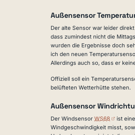
Außensensor Temperatu
Der alte Sensor war leider direkt
dass zumindest nicht die Mittag
wurden die Ergebnisse doch seh
ich den neuen Temperatursens
Allerdings auch so, dass er kei
Offiziell soll ein Temperatursen
belüfteten Wetterhütte stehen.
Außensensor Windrichtu
(extern
Der Windsensor
WS68
ist ein
Windgeschwindigkeit misst, sowi