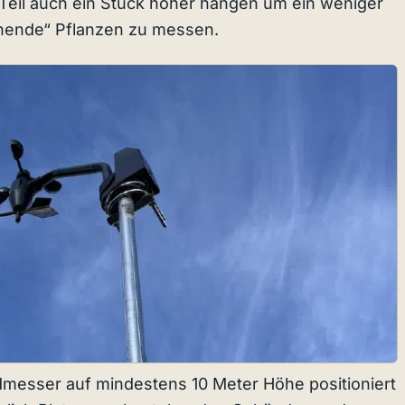
Teil auch ein Stück höher hängen um ein weniger
hende“ Pflanzen zu messen.
dmesser auf mindestens 10 Meter Höhe positioniert